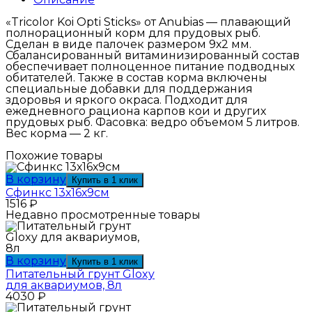
«Tricolor Koi Opti Sticks» от Anubias — плавающий
полнорационный корм для прудовых рыб.
Сделан в виде палочек размером 9х2 мм.
Сбалансированный витаминизированный состав
обеспечивает полноценное питание подводных
обитателей. Также в состав корма включены
специальные добавки для поддержания
здоровья и яркого окраса. Подходит для
ежедневного рациона карпов кои и других
прудовых рыб. Фасовка: ведро объемом 5 литров.
Вес корма — 2 кг.
Похожие товары
В корзину
Купить в 1 клик
Сфинкс 13х16х9см
1516
₽
Недавно просмотренные товары
В корзину
Купить в 1 клик
Питательный грунт Gloxy
для аквариумов, 8л
4030
₽