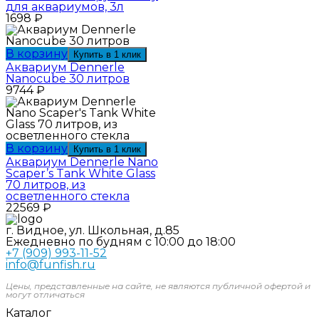
для аквариумов, 3л
1698
₽
В корзину
Купить в 1 клик
Аквариум Dennerle
Nanocube 30 литров
9744
₽
В корзину
Купить в 1 клик
Аквариум Dennerle Nano
Scaper’s Tank White Glass
70 литров, из
осветленного стекла
22569
₽
г. Видное, ул. Школьная, д.85
Ежедневно по будням с 10:00 до 18:00
+7 (909) 993-11-52
info@funfish.ru
Цены, представленные на сайте, не являются публичной офертой и
могут отличаться
Каталог