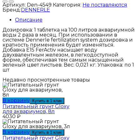
Артикул:
Den-4549
Категория:
Не поставляются
Бренд:
DENNERLE
Описание
Дозировка: 1 таблетка на 100 литров аквариумной
воды 2 раза в месяц. При использовании в
системе Dennerle fertilization system дозировка и
кратность применения будет изменяться.
Добавка E15 FerActiv насыщает воду
двухвалентным железом, в легкодоступной
форме, обеспечивая тем самым насыщенный
зеленый цвет листьев. Вес: 0,021 кг. Упаковка: по 1
шт
Недавно просмотренные товары
В корзину
Купить в 1 клик
Питательный грунт Gloxy
для аквариумов, 8л
4030
₽
В корзину
Купить в 1 клик
Питательный грунт Gloxy