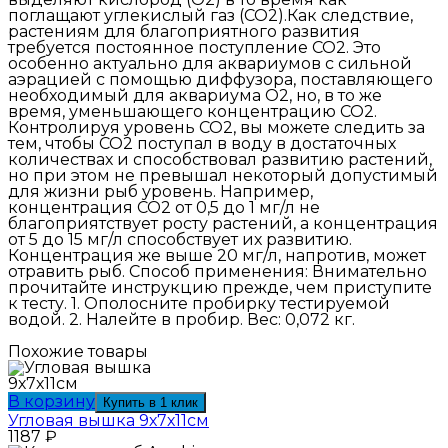
поглащают углекислый газ (CO2).Как следствие,
растениям для благоприятного развития
требуется постоянное поступление CO2. Это
особенно актуально для аквариумов с сильной
аэрацией с помощью диффузора, поставляющего
необходимый для аквариума O2, но, в то же
время, уменьшающего концентрацию CO2.
Контролируя уровень CO2, вы можете следить за
тем, чтобы CO2 поступал в воду в достаточных
количествах и способствовал развитию растений,
но при этом не превышал некоторый допустимый
для жизни рыб уровень. Например,
концентрация CO2 от 0,5 до 1 мг/л не
благоприятствует росту растений, а концентрация
от 5 до 15 мг/л способствует их развитию.
Концентрация же выше 20 мг/л, напротив, может
отравить рыб. Способ применения: Внимательно
прочитайте инструкцию прежде, чем приступите
к тесту. 1. Ополосните пробирку тестируемой
водой. 2. Налейте в пробир. Вес: 0,072 кг.
Похожие товары
В корзину
Купить в 1 клик
Угловая вышка 9х7х11см
1187
₽