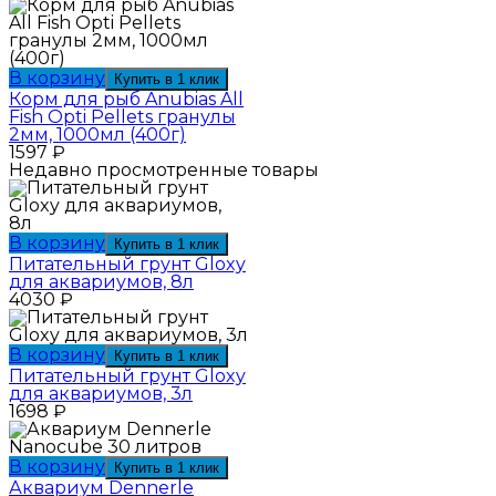
В корзину
Купить в 1 клик
Корм для рыб Anubias All
Fish Opti Pellets гранулы
2мм, 1000мл (400г)
1597
₽
Недавно просмотренные товары
В корзину
Купить в 1 клик
Питательный грунт Gloxy
для аквариумов, 8л
4030
₽
В корзину
Купить в 1 клик
Питательный грунт Gloxy
для аквариумов, 3л
1698
₽
В корзину
Купить в 1 клик
Аквариум Dennerle