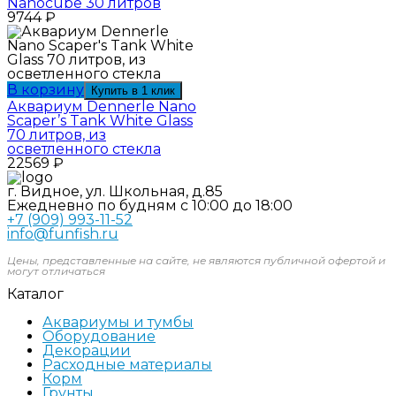
Nanocube 30 литров
9744
₽
В корзину
Купить в 1 клик
Аквариум Dennerle Nano
Scaper’s Tank White Glass
70 литров, из
осветленного стекла
22569
₽
г. Видное, ул. Школьная, д.85
Ежедневно по будням с 10:00 до 18:00
+7 (909) 993-11-52
info@funfish.ru
Цены, представленные на сайте, не являются публичной офертой и
могут отличаться
Каталог
Аквариумы и тумбы
Оборудование
Декорации
Расходные материалы
Корм
Грунты