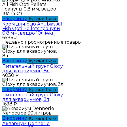
В корзину
Купить в 1 клик
Корм для рыб Anubias All
Fish Opti Pellets гранулы
0,8 мм, ведро 10л (4кг)
6586
₽
Недавно просмотренные товары
В корзину
Купить в 1 клик
Питательный грунт Gloxy
для аквариумов, 8л
4030
₽
В корзину
Купить в 1 клик
Питательный грунт Gloxy
для аквариумов, 3л
1698
₽
В корзину
Купить в 1 клик
Аквариум Dennerle