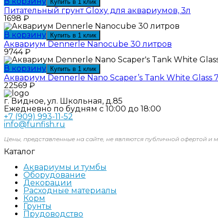
В корзину
Купить в 1 клик
Питательный грунт Gloxy для аквариумов, 3л
1698
₽
В корзину
Купить в 1 клик
Аквариум Dennerle Nanocube 30 литров
9744
₽
В корзину
Купить в 1 клик
Аквариум Dennerle Nano Scaper’s Tank White Glass 
22569
₽
г. Видное, ул. Школьная, д.85
Ежедневно по будням с 10:00 до 18:00
+7 (909) 993-11-52
info@funfish.ru
Цены, представленные на сайте, не являются публичной офертой и м
Каталог
Аквариумы и тумбы
Оборудование
Декорации
Расходные материалы
Корм
Грунты
Прудоводство