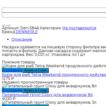
Артикул:
Den-5846
Категория:
Не поставляются
Бренд:
DENNERLE
Описание
Насадка одевается на лицевую сторону фильтра за
попасть в фильтр. Данная насадка содержит мелкоп
картриджа. Вес: 0,021 кг. Упаковка: по 1 шт
Похожие товары
В корзину
Купить в 1 клик
Корм для рыб Tetra Weekend продленного действи
1275
₽
Недавно просмотренные товары
В корзину
Купить в 1 клик
Питательный грунт Gloxy для аквариумов, 8л
4030
₽