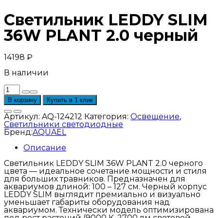
Светильник LEDDY SLIM
36W PLANT 2.0 черный
14198
₽
В наличии
Количество
товара
В корзину
Купить в 1 клик
Светильник
LEDDY
Артикул:
AQ-124212
Категория:
Освещение
,
SLIM
Светильники светодиодные
36W
Бренд:
AQUAEL
PLANT
2.0
Описание
черный
Светильник LEDDY SLIM 36W PLANT 2.0 черного
цвета — идеальное сочетание мощности и стиля
для больших травников. Предназначен для
аквариумов длиной: 100 – 127 см. Черный корпус
LEDDY SLIM выглядит премиально и визуально
уменьшает габариты оборудования над
аквариумом. Технически модель оптимизирована
под рост растений (9000 K, 2700 лм световой