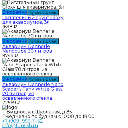
В корзину
Купить в 1 клик
Питательный грунт Gloxy
для аквариумов, 3л
1698
₽
В корзину
Купить в 1 клик
Аквариум Dennerle
Nanocube 30 литров
9744
₽
В корзину
Купить в 1 клик
Аквариум Dennerle Nano
Scaper’s Tank White Glass
70 литров, из
осветленного стекла
22569
₽
г. Видное, ул. Школьная, д.85
Ежедневно по будням с 10:00 до 18:00
+7 (909) 993-11-52
info@funfish.ru