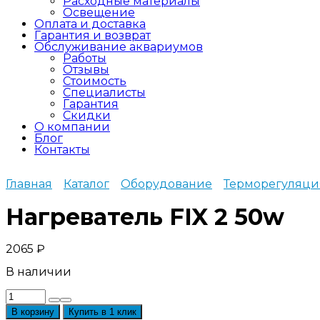
Расходные материалы
Освещение
Оплата и доставка
Гарантия и возврат
Обслуживание аквариумов
Работы
Отзывы
Стоимость
Специалисты
Гарантия
Скидки
О компании
Блог
Контакты
Главная
Каталог
Оборудование
Терморегуляци
Нагреватель FIX 2 50w
2065
₽
В наличии
Количество
товара
В корзину
Купить в 1 клик
Нагреватель