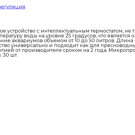
регуляция
ное устройство с интеллектуальным термостатом, не
ратуру воды на уровне 25 градусов, что является
ие аквариумов объемом от 10 до 50 литров. Длина на
йство универсально и подходит как для пресноводны
нтией от производителя сроком на 2 года. Микроп
 30 шт.