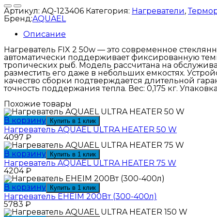
FIX
Артикул:
AQ-123406
Категория:
Нагреватели
,
Термо
2
Бренд:
AQUAEL
50w
Описание
Нагреватель FIX 2 50w — это современное стеклян
автоматически поддерживает фиксированную темпе
тропических рыб. Модель рассчитана на обслуживан
разместить его даже в небольших емкостях. Устро
качество сборки подтверждается длительной гара
точность поддержания тепла. Вес: 0,175 кг. Упаковка:
Похожие товары
В корзину
Купить в 1 клик
Нагреватель AQUAEL ULTRA HEATER 50 W
4097
₽
В корзину
Купить в 1 клик
Нагреватель AQUAEL ULTRA HEATER 75 W
4204
₽
В корзину
Купить в 1 клик
Нагреватель EHEIM 200Вт (300-400л)
5783
₽